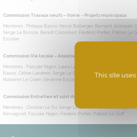
Commission Travaux neufs – Voirie – Projets municipaux
Membres : Philippe Basso, Hervé Bellanger, Bernard Jézéquel, Ch
Serge Le Bronze, Benoît Colombert, Frédéric Portier, Patrice Le G
Escolan
Commission Vie locale – Associations – Sport – Inclusion –
Membres : Pascale Nigen, Laura Le May, Anthony Perron, Joris Lo
Basso, Céline Landrein, Serge Le Bronze, Frédéric Portier, Paulin
This site uses
Nolwenn Le Crann, Séverine Escolan
Commission Entretien et suivi des bâtiments communaux
Membres : Christian Le Du, Serge Le Bronze, Hervé Bellanger, Y
Kervagoret, Pascale Nigen, Frédéric Portier, Patrice Le Goff