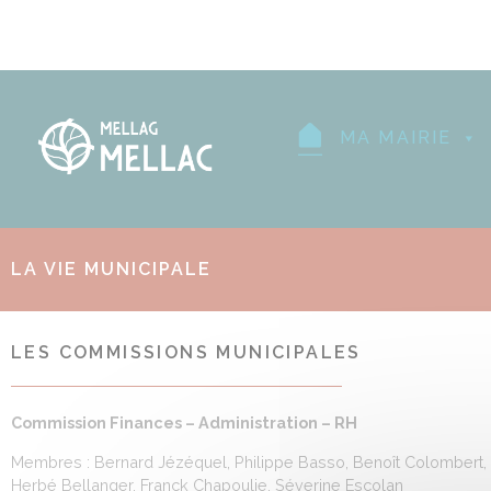
MA MAIRIE
LA VIE MUNICIPALE
LES COMMISSIONS MUNICIPALES
Commission Finances – Administration – RH
Membres : Bernard Jézéquel, Philippe Basso, Benoît Colombert,
Herbé Bellanger, Franck Chapoulie, Séverine Escolan