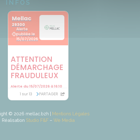
INFOS
ight © 2026 mellac.bzh |
Mentions Légales
Réalisation
Studio F&F
–
We Media