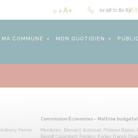
A
02 98 71 80 63
A
A
MA COMMUNE
MON QUOTIDIEN
PUBLI
Commission Économies – Maîtrise budgétai
 Anthony Perron,
Membres : Bernard Jézéquel, Philippe Basso, 
Benoît Colombert, Frédéric Portier, Franck Cha