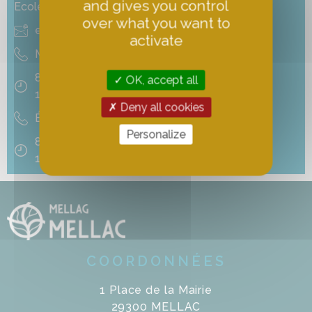
and gives you control
Ecole maternelle et élémentaire
over what you want to
ec.0291598e@ac-rennes.fr
activate
Maternelle : 02 98 71 86 06
8h45 – 11h45
OK, accept all
13h30 – 16h30
Deny all cookies
Élémentaire : 02 98 71 84 06
Personalize
8h45 – 12h15
14h00 – 16h30
COORDONNÉES
1 Place de la Mairie
29300 MELLAC