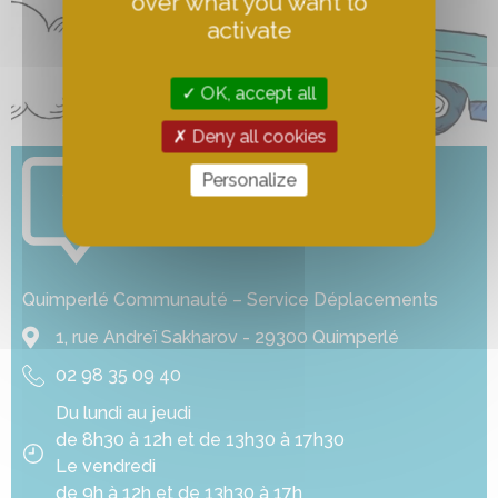
over what you want to
activate
OK, accept all
Deny all cookies
Personalize
SI VOUS AVEZ DES QUESTIONS,
N'HÉSITEZ PAS À NOUS
CONTACTER.
Quimperlé Communauté – Service Déplacements
1, rue Andreï Sakharov - 29300 Quimperlé
02 98 35 09 40
Du lundi au jeudi
de 8h30 à 12h et de 13h30 à 17h30
Le vendredi
de 9h à 12h et de 13h30 à 17h