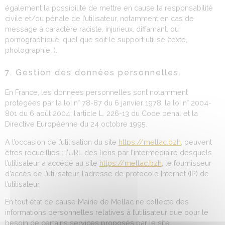
également la possibilité de mettre en cause la responsabilité
civile et/ou pénale de l’utilisateur, notamment en cas de
message à caractère raciste, injurieux, diffamant, ou
pornographique, quel que soit le support utilisé (texte,
photographie…).
7. Gestion des données personnelles.
En France, les données personnelles sont notamment
protégées par la loi n° 78-87 du 6 janvier 1978, la loi n° 2004-
801 du 6 août 2004, l’article L. 226-13 du Code pénal et la
Directive Européenne du 24 octobre 1995.
A l’occasion de l’utilisation du site
https://mellac.bzh
, peuvent
êtres recueillies : l’URL des liens par l’intermédiaire desquels
l’utilisateur a accédé au site
https://mellac.bzh
, le fournisseur
d’accès de l’utilisateur, l’adresse de protocole Internet (IP) de
l’utilisateur.
En tout état de cause Mairie de Mellac ne collecte des
informations personnelles relatives à l’utilisateur que pour le
besoin de certains services proposés par le site