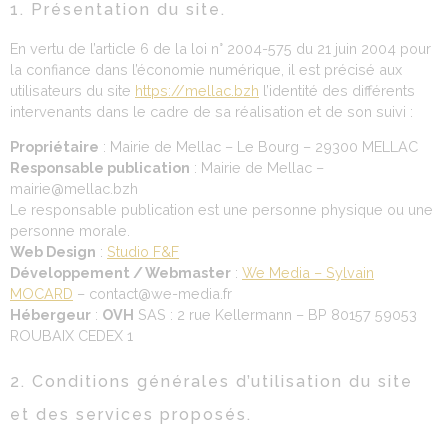
1. Présentation du site.
En vertu de l’article 6 de la loi n° 2004-575 du 21 juin 2004 pour
la confiance dans l’économie numérique, il est précisé aux
utilisateurs du site
https://mellac.bzh
l’identité des différents
intervenants dans le cadre de sa réalisation et de son suivi :
Propriétaire
: Mairie de Mellac – Le Bourg – 29300 MELLAC
Responsable publication
: Mairie de Mellac –
mairie@mellac.bzh
Le responsable publication est une personne physique ou une
personne morale.
Web Design
:
Studio F&F
Développement / Webmaster
:
We Media – Sylvain
MOCARD
– contact@we-media.fr
Hébergeur
:
OVH
SAS : 2 rue Kellermann – BP 80157 59053
ROUBAIX CEDEX 1
2. Conditions générales d’utilisation du site
et des services proposés.