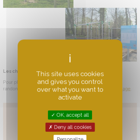
Les chemins de randonnées
This site uses cookies
and gives you control
Pour plus d’informations sur les balades et chemins de
over what you want to
randonnées présents sur la commune,
consultez cette page
.
activate
OK, accept all
Deny all cookies
Personalize